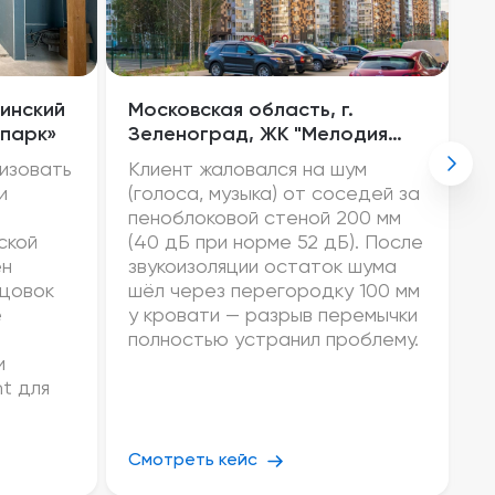
ринский
Московская область, г.
г
 парк»
Зеленоград, ЖК "Мелодия
К
Леса", д. 1
изовать
Клиент жаловался на шум
К
и
(голоса, музыка) от соседей за
з
пеноблоковой стеной 200 мм
р
ской
(40 дБ при норме 52 дБ). После
п
ён
звукоизоляции остаток шума
Ш
ицовок
шёл через перегородку 100 мм
л
е
у кровати — разрыв перемычки
с
полностью устранил проблему.
к
и
У
nt для
р
н
Смотреть кейс
С