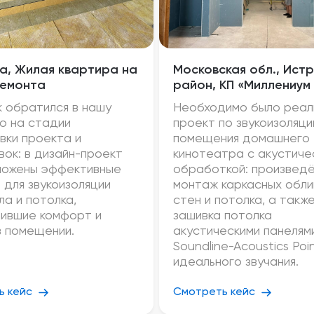
ва, Жилая квартира на
Московская обл., Ист
ремонта
район, КП «Миллениум
к обратился в нашу
Необходимо было реал
ю на стадии
проект по звукоизоляци
вки проекта и
помещения домашнего
вок: в дизайн-проект
кинотеатра с акустиче
ложены эффективные
обработкой: произвед
 для звукоизоляции
монтаж каркасных обл
ла и потолка,
стен и потолка, а такж
ившие комфорт и
зашивка потолка
в помещении.
акустическими панелям
Soundline-Acoustics Poi
идеального звучания.
ь кейс
Смотреть кейс