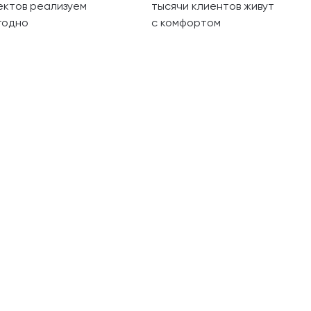
ектов реализуем
тысячи клиентов живут
годно
с комфортом