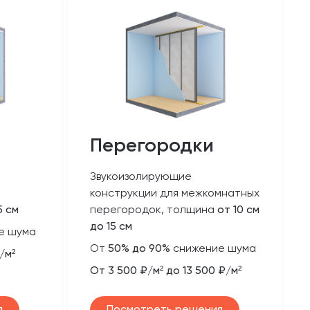
Перегородки
Звукоизолирующие
конструкции для межкомнатных
5 см
перегородок, толщина
от 10 см
до 15 см
е шума
От
50% до 90%
снижение шума
/м²
От 3 500 ₽/м² до 13 500 ₽/м²
я
Посмотреть решения