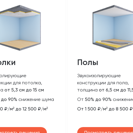
олки
Полы
золирующие
Звукоизолирующие
укции для потолка,
конструкции для пола,
на
от 5,3 см до 15 см
толщина
от 6,5 см до 11,
 до 90%
снижение шума
От
50% до 90%
снижени
0 ₽/м² до 12 500 ₽/м²
От 1 500 ₽/м² до 8 500 ₽
мотреть решения
Посмотреть решени