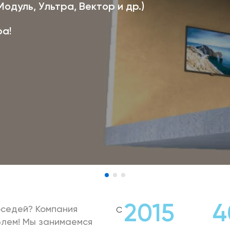
одуль, Ультра, Вектор и др.)
ра!
2015
4
оседей? Компания
С
лем! Мы занимаемся