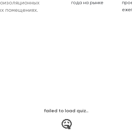
коизоляционных
года на рынке
про
ых помещениях.
еже