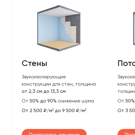
Стены
Пот
Звукоизолирующие
Звукои
конструкции для стен, толщина
констр
от 2,3 см до 13,3 см
толщи
От
50% до 90%
снижение шума
От
50%
От 2 500 ₽/м² до 9 500 ₽/м²
От 3 50
Посмотреть решения
Пос