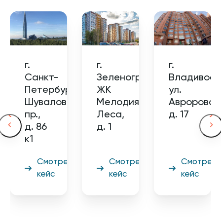
г.
г.
г.
Санкт-
Зеленоград,
Владивост
Петербург,
ЖК
ул.
Шуваловский
Мелодия
Авроровск
пр.,
Леса,
д. 17
д. 86
д. 1
к1
Смотреть
Смотреть
Смотреть
кейс
кейс
кейс